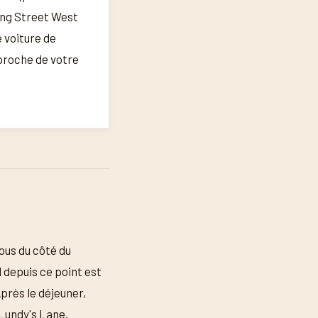
King Street West
 voiture de
 proche de votre
ous du côté du
 depuis ce point est
Après le déjeuner,
 Lundy's Lane,