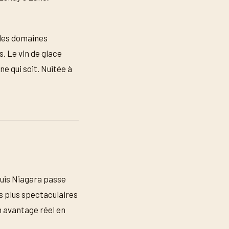
 les domaines
s. Le vin de glace
e qui soit. Nuitée à
puis Niagara passe
es plus spectaculaires
n avantage réel en