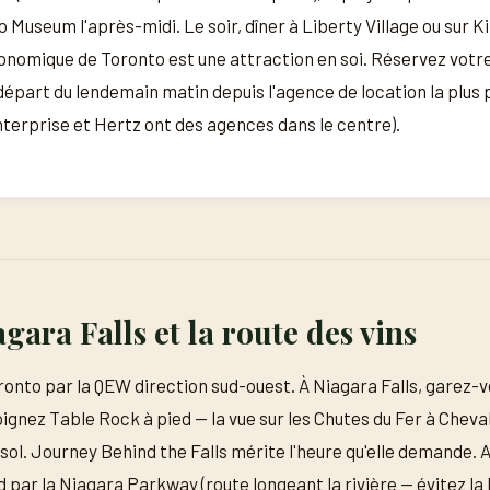
o Museum l'après-midi. Le soir, dîner à Liberty Village ou sur 
onomique de Toronto est une attraction en soi. Réservez votre
 départ du lendemain matin depuis l'agence de location la plus
nterprise et Hertz ont des agences dans le centre).
agara Falls et la route des vins
onto par la QEW direction sud-ouest. À Niagara Falls, garez-v
ignez Table Rock à pied — la vue sur les Chutes du Fer à Cheval
e sol. Journey Behind the Falls mérite l'heure qu'elle demande. 
 par la Niagara Parkway (route longeant la rivière — évitez la