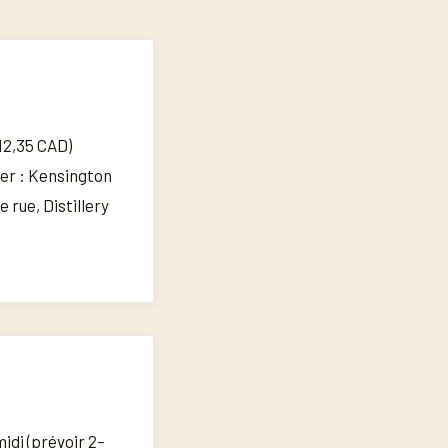
 12,35 CAD)
ier : Kensington
rue, Distillery
idi (prévoir 2–