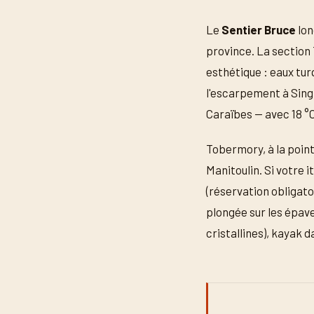
Le
Sentier Bruce
lon
province. La section
esthétique : eaux tur
l'escarpement à Singi
Caraïbes — avec 18 °C
Tobermory, à la pointe
Manitoulin. Si votre i
(réservation obligatoi
plongée sur les épav
cristallines), kayak d