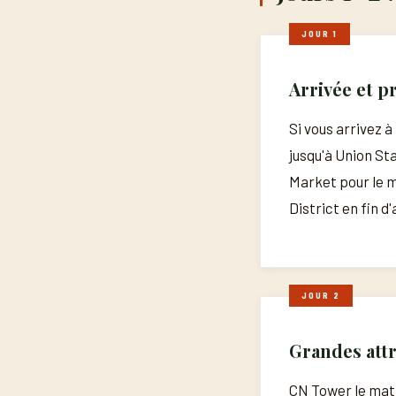
JOUR 1
Arrivée et p
Si vous arrivez à
jusqu'à Union St
Market pour le m
District en fin d
JOUR 2
Grandes att
CN Tower le matin