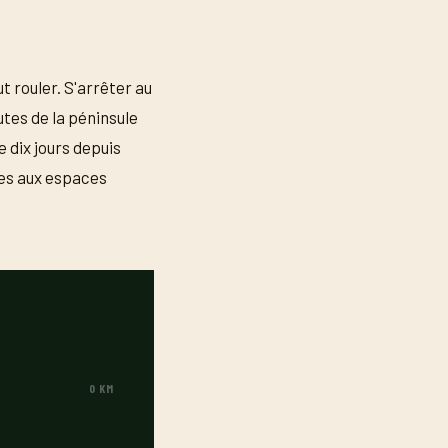
t rouler. S'arrêter au
utes de la péninsule
e dix jours depuis
les aux espaces
0 KM