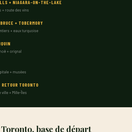
ALLS + NIAGARA-ON-THE-LAKE
s + route des vins
 BRUCE + TOBERMORY
ntiers + eaux turquoise
NQUIN
noë + orignal
apitale + musées
+ RETOUR TORONTO
 ville + Mille-Îles
: Toronto, base de départ