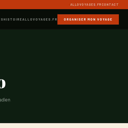
ALLOVOYAGES.FR
CONTACT
ES
HISTOIRE
ALLOVOYAGES.FR
ORGANISER MON VOYAGE
o
nadien