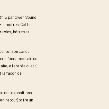
 3h15 par Owen Sound
 kilomètres. Cette
rables, hêtres et
porter son canot
rience fondamentale du
ake, à l'entrée ouest)
t la façon de
se des expositions
ler-retour) offre un
.