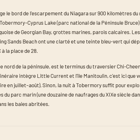
ge le bord de l'escarpement du Niagara sur 900 kilomètres du n
 Tobermory–Cyprus Lake (parc national de la Péninsule Bruce) 
quoise de Georgian Bay, grottes marines, parois calcaires. Les
ng Sands Beach ont une clarté et une teinte bleu-vert qui dép
 à la place de 28.
 nord de la péninsule, est le terminus du traversier Chi-Cheemau
tinéraire intègre Little Current et l'île Manitoulin, c'est ici qu
re en juillet–août). Sinon, la nuit à Tobermory suffit pour explo
es du parc marin (une douzaine de naufrages du XIXe siècle da
ans les baies abritées.