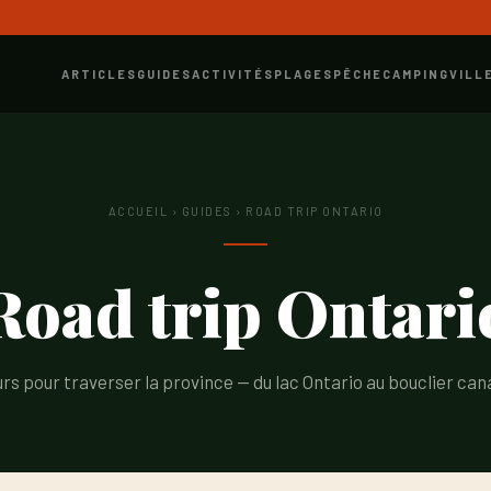
ARTICLES
GUIDES
ACTIVITÉS
PLAGES
PÊCHE
CAMPING
VILL
ACCUEIL
›
GUIDES
› ROAD TRIP ONTARIO
Road trip Ontari
urs pour traverser la province — du lac Ontario au bouclier ca