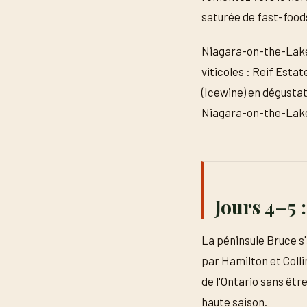
saturée de fast-foods
Niagara-on-the-Lake e
viticoles : Reif Estat
(Icewine) en dégustat
Niagara-on-the-Lake 
Jours 4–5 
La péninsule Bruce s
par Hamilton et Colli
de l'Ontario sans êtr
haute saison.