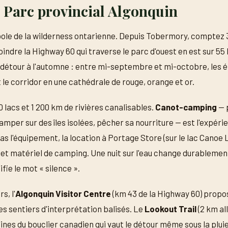
: Parc provincial Algonquin
bole de la wilderness ontarienne. Depuis Tobermory, comptez
joindre la Highway 60 qui traverse le parc d'ouest en est sur 55
le détour à l'automne : entre mi-septembre et mi-octobre, les é
le corridor en une cathédrale de rouge, orange et or.
lacs et 1 200 km de rivières canalisables.
Canot-camping
— 
amper sur des îles isolées, pêcher sa nourriture — est l'expé
as l'équipement, la location à Portage Store (sur le lac Canoe L
 et matériel de camping. Une nuit sur l'eau change durablemen
fie le mot « silence ».
s, l'
Algonquin Visitor Centre
(km 43 de la Highway 60) propo
es sentiers d'interprétation balisés. Le
Lookout Trail
(2 km al
ines du bouclier canadien qui vaut le détour même sous la pluie