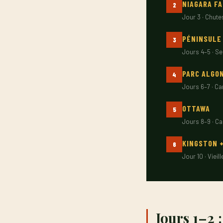
NIAGARA F
2
Jour 3 · Chute
PÉNINSULE
3
Jours 4–5 · Se
PARC ALGO
4
Jours 6–7 · Ca
OTTAWA
5
Jours 8–9 · C
KINGSTON 
6
Jour 10 · Vieille
Jours 1–2 