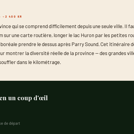
· ~2 400 KM
ince qui se comprend difficilement depuis une seule ville. Il fau
m sur une carte routière, longer le lac Huron par les petites ro
t boréale prendre le dessus après Parry Sound. Cet itinéraire d
r montrer la diversité réelle de la province — des grandes vil
ouffler dans le kilométrage.
 en un coup d'œil
se de départ