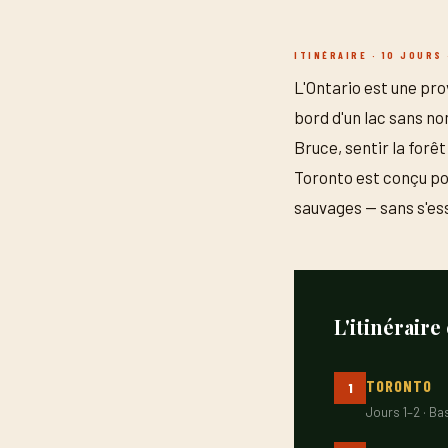
ITINÉRAIRE · 10 JOURS 
L'Ontario est une prov
bord d'un lac sans no
Bruce, sentir la forê
Toronto est conçu pou
sauvages — sans s'ess
L'itinéraire
TORONTO
1
Jours 1–2 · Ba